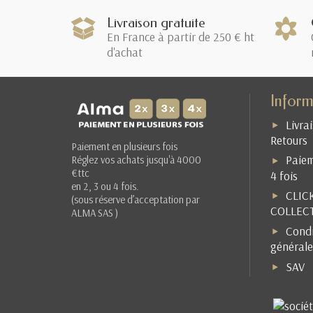
Livraison gratuite
En France à partir de 250 € ht
d'achat
Inform
Livra
Retours
Paiement en plusieurs fois
Paiem
Réglez vos achats jusqu'à 4000
€ttc
4 fois
en 2, 3 ou 4 fois.
CLIC
(sous réserve d’acceptation par
COLLEC
ALMA SAS )
Condi
générale
SAV