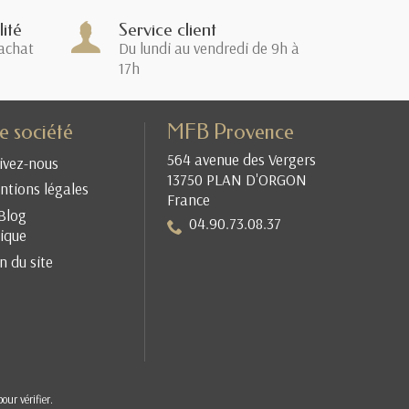
ité
Service client
achat
Du lundi au vendredi de 9h à
17h
e société
MFB Provence
564 avenue des Vergers
ivez-nous
13750 PLAN D'ORGON
tions légales
France
Blog
04.90.73.08.37
ique
n du site
pour vérifier
.