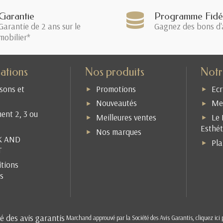
Garantie
Programme Fidél
Garantie de 2 ans sur le
Gagnez des bons d'
mobilier*
ations
Nos produits
Notr
isons et
Promotions
Ecr
Nouveautés
Men
ent 2, 3 ou
Meilleures ventes
Le 
Esthét
Nos marques
K AND
Pla
T
tions
s
Marchand approuvé par la Société des Avis Garantis,
cliquez ici 