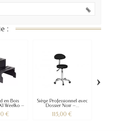
e :
›
d en Bois
Siège Professionnel avec
Tabouret Erg
I Weelko –
Dossier Noir –...
ORGANIC – A
.
00 €
115,00 €
86,50