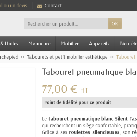
l ou un devis
Contact
OK
 & Huiles
Manucure
Mobilier
Appareils
Bien-êtr
archepied
Tabourets et petit mobilier esthétique
Tabouret 
Tabouret pneumatique blan
77,00 €
HT
Point de fidélité pour ce produit
Le
tabouret pneumatique blanc Silent Fas
qui recherchent un siège confortable, pratiq
Grâce à ses
roulettes silencieuses
, son
ré