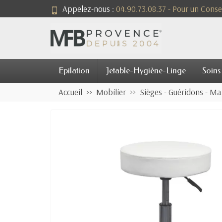
Appelez-nous :
04.90.73.08.37 - Pour un Consei
Epilation
Jetable-Hygiène-Linge
Soins
Accueil
Mobilier
Sièges - Guéridons - M