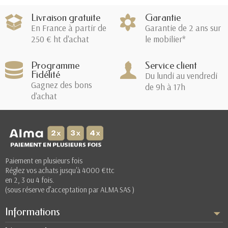
Livraison gratuite
Garantie
En France à partir de
Garantie de 2 ans sur
250 € ht d'achat
le mobilier*
Programme
Service client
Fidélité
Du lundi au vendredi
Gagnez des bons
de 9h à 17h
d'achat
Paiement en plusieurs fois
Réglez vos achats jusqu'à 4000 €ttc
en 2, 3 ou 4 fois.
(sous réserve d’acceptation par ALMA SAS )
Informations