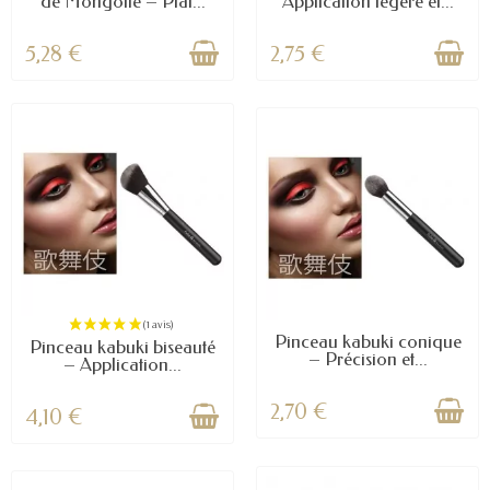
de Mongolie – Plat...
Application légère et...
5,28 €
2,75 €
Pinceau kabuki conique
Pinceau kabuki biseauté
– Précision et...
– Application...
2,70 €
4,10 €