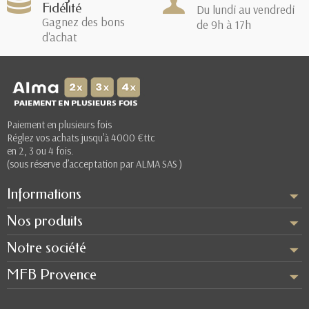
Fidélité
Du lundi au vendredi
Gagnez des bons
de 9h à 17h
d'achat
(3 avis)
Paiement en plusieurs fois
Réglez vos achats jusqu'à 4000 €ttc
en 2, 3 ou 4 fois.
(sous réserve d’acceptation par ALMA SAS )
Informations
Nos produits
Notre société
MFB Provence