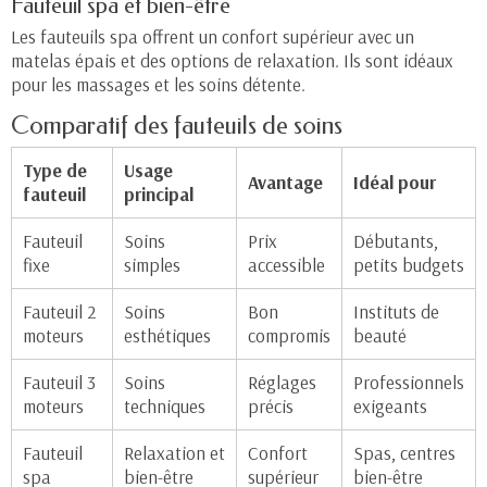
Fauteuil spa et bien-être
Les
fauteuils spa
offrent un confort supérieur avec un
matelas épais et des options de relaxation. Ils sont idéaux
pour les massages et les soins détente.
Comparatif des fauteuils de soins
Type de
Usage
Avantage
Idéal pour
fauteuil
principal
Fauteuil
Soins
Prix
Débutants,
fixe
simples
accessible
petits budgets
Fauteuil 2
Soins
Bon
Instituts de
moteurs
esthétiques
compromis
beauté
Fauteuil 3
Soins
Réglages
Professionnels
moteurs
techniques
précis
exigeants
Fauteuil
Relaxation et
Confort
Spas, centres
spa
bien-être
supérieur
bien-être