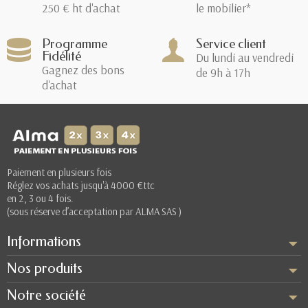
250 € ht d'achat
le mobilier*
Programme
Service client
Fidélité
Du lundi au vendredi
Gagnez des bons
de 9h à 17h
d'achat
Paiement en plusieurs fois
Réglez vos achats jusqu'à 4000 €ttc
en 2, 3 ou 4 fois.
(sous réserve d’acceptation par ALMA SAS )
Informations
Nos produits
Notre société