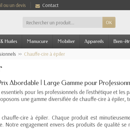
l ou un devis
Contact
OK
 & Huiles
Manucure
Mobilier
Appareils
Bien-êtr
sionnels
Chauffe-cire à épiler
r
 Prix Abordable | Large Gamme pour Professionnel
essentiels pour les professionnels de l'esthétique et les p
oposons une gamme diversifiée de chauffe-cire à épiler, to
e chauffe-cire à épiler. Chaque produit est minutieusem
ve. Notre engagement envers des produits de qualité se 