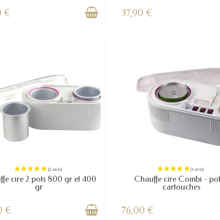
0 €
37,90 €
fe cire 2 pots 800 gr et 400
Chauffe cire Combi - pot
gr
cartouches
0 €
76,00 €