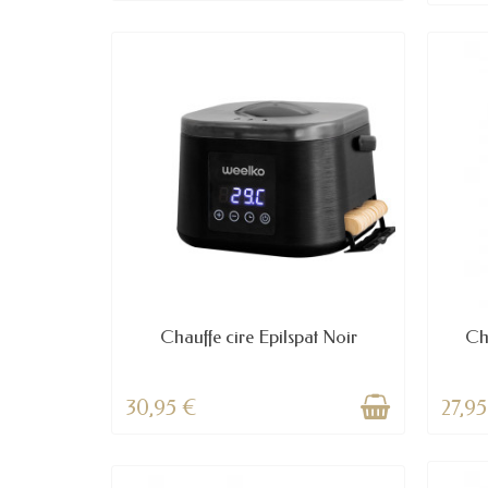
Chauffe cire Epilspat Noir
Ch
(1 av
30,95 €
27,9