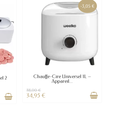
-3,05 €
Chauffe-Cire Universel 1L –
el 2
Appareil...
38,00 €
34,95 €