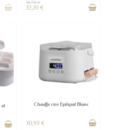
36,90 €
32,20 €
Chauffe cire Epilspat Blanc
 et
30,95 €