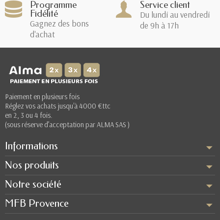
Programme
Service client
Fidélité
Du lundi au vendredi
Gagnez des bons
de 9h à 17h
d'achat
Paiement en plusieurs fois
Réglez vos achats jusqu'à 4000 €ttc
en 2, 3 ou 4 fois.
(sous réserve d’acceptation par ALMA SAS )
Informations
Nos produits
Notre société
MFB Provence