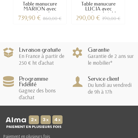
Table manucure
Table manucure
T
MARION avec
LUCIA avec
aspirateur de...
aspirateur de table
739,90 €
290,00 €
860,00 €
390,00 €
Livraison gratuite
Garantie
En France à partir de
Garantie de 2 ans sur
250 € ht d'achat
le mobilier*
Programme
Service client
Fidélité
Du lundi au vendredi
Gagnez des bons
de 9h à 17h
d'achat
Paiement en plusieurs fois