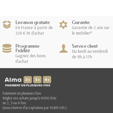
Livraison gratuite
Garantie
En France à partir de
Garantie de 2 ans sur
250 € ht d'achat
le mobilier*
Programme
Service client
Fidélité
Du lundi au vendredi
Gagnez des bons
de 9h à 17h
d'achat
Paiement en plusieurs fois
Réglez vos achats jusqu'à 4000 €ttc
en 2, 3 ou 4 fois.
(sous réserve d’acceptation par ALMA SAS )