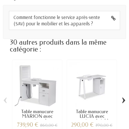
Comment fonctionne le service après-vente
(SAV) pour le mobilier et les appareils ?
30 autres produits dans la même
catégorie :
‹
›
Table manucure
Table manucure
T
MARION avec
LUCIA avec
aspirateur de...
aspirateur de table
739,90 €
290,00 €
860,00 €
390,00 €