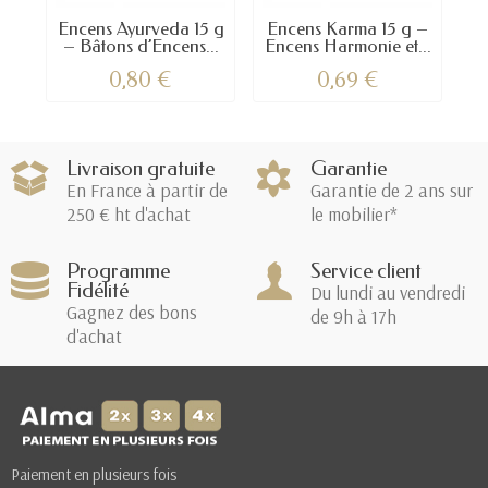
Encens Ayurveda 15 g
Encens Karma 15 g –
E
– Bâtons d’Encens...
Encens Harmonie et...
0,80 €
0,69 €
Livraison gratuite
Garantie
En France à partir de
Garantie de 2 ans sur
250 € ht d'achat
le mobilier*
Programme
Service client
Fidélité
Du lundi au vendredi
Gagnez des bons
de 9h à 17h
d'achat
Paiement en plusieurs fois