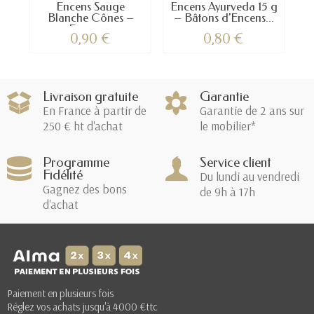
Encens Sauge
Encens Ayurveda 15 g
E
Blanche Cônes –
– Bâtons d’Encens...
En
Encens...
0,90 €
0,80 €
Livraison gratuite
Garantie
En France à partir de
Garantie de 2 ans sur
250 € ht d'achat
le mobilier*
Programme
Service client
Fidélité
Du lundi au vendredi
Gagnez des bons
de 9h à 17h
d'achat
Paiement en plusieurs fois
Réglez vos achats jusqu'à 4000 €ttc