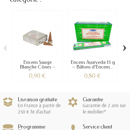
‹
›
Encens Sauge
Encens Ayurveda 15 g
E
Blanche Cônes –
– Bâtons d’Encens...
En
Encens...
0,90 €
0,80 €
Livraison gratuite
Garantie
En France à partir de
Garantie de 2 ans sur
250 € ht d'achat
le mobilier*
Programme
Service client