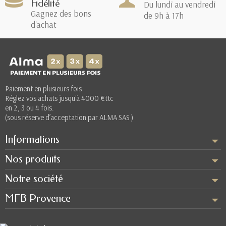
Fidélité
Du lundi au vendredi
Gagnez des bons
de 9h à 17h
d'achat
Paiement en plusieurs fois
Réglez vos achats jusqu'à 4000 €ttc
en 2, 3 ou 4 fois.
(sous réserve d’acceptation par ALMA SAS )
Informations
Nos produits
Notre société
MFB Provence