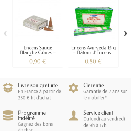
‹
›
Encens Sauge
Encens Ayurveda 15 g
E
Blanche Cônes –
– Bâtons d’Encens...
En
Encens...
0,90 €
0,80 €
Livraison gratuite
Garantie
En France à partir de
Garantie de 2 ans sur
250 € ht d'achat
le mobilier*
Programme
Service client
Fidélité
Du lundi au vendredi
Gagnez des bons
de 9h à 17h
d'achat