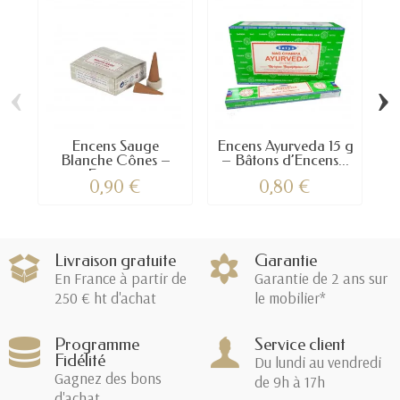
‹
›
Encens Sauge
Encens Ayurveda 15 g
E
Blanche Cônes –
– Bâtons d’Encens...
En
Encens...
0,90 €
0,80 €
Livraison gratuite
Garantie
En France à partir de
Garantie de 2 ans sur
250 € ht d'achat
le mobilier*
Programme
Service client
Fidélité
Du lundi au vendredi
Gagnez des bons
de 9h à 17h
d'achat