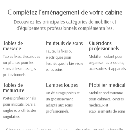
Complétez l’aménagement de votre cabine
Découvrez les principales catégories de mobilier et
d’équipements professionnels complémentaires.
Tables de
Fauteuils de soins
Guéridons
massage
professionnels
Fauteuils fixes ou
Tables fixes, électriques
Mobilier roulant pour
électriques pour
ou pliantes pour les
organiser les produits,
l’esthétique, le bien-être
soins et les massages
accessoires et appareils.
et les soins.
professionnels.
Tables de
Lampes loupes
Mobilier médical
manucure
Un éclairage précis et
Mobilier professionnel
Postes professionnels
un grossissement
pour cabinets, centres
pour instituts, bars à
adapté aux soins
médicaux et
ongles et prothésistes
professionnels.
établissements de soins.
ongulaires.
Cliquez sur une catégorie pour découvrir notre sélection professionnelle.