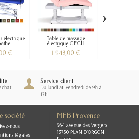
›
s électrique
Table de massage
Table de m
pathe
électrique CECIL
électrique Mar
Couleurs
,00 €
1 943,00 €
1 131,0
ité
Service client
achat
Du lundi au vendredi de 9h à
17h
e société
MFB Provence
564 avenue des Vergers
ivez-nous
13750 PLAN D'ORGON
tions légales
France