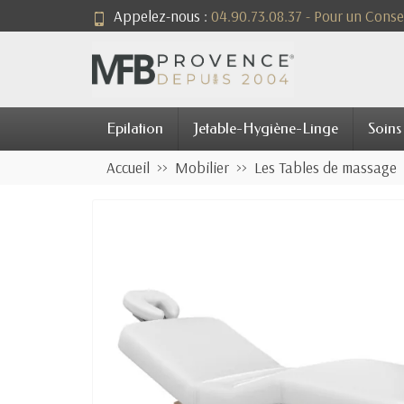
Appelez-nous :
04.90.73.08.37 - Pour un Consei
Epilation
Jetable-Hygiène-Linge
Soins
Accueil
Mobilier
Les Tables de massage