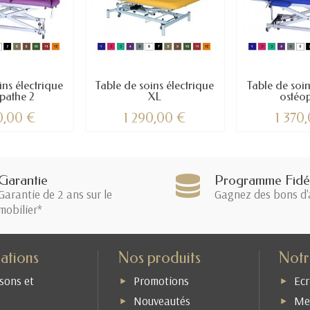
ins électrique
Table de soins électrique
Table de soin
pathe 2
XL
ostéo
0,00 €
1 290,00 €
1 370
Garantie
Programme Fidél
Garantie de 2 ans sur le
Gagnez des bons d'
mobilier*
ations
Nos produits
Notr
isons et
Promotions
Ecr
Nouveautés
Men