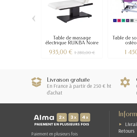
‹
Table de massage
Table de so
électrique RUKBA Noire
ostéo
935,00 €
1 45
1 280,00 €
Livraison gratuite
En France à partir de 250 € ht
d'achat
Inform
Livra
Retours
Paiement en plusieurs fois