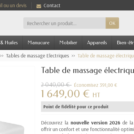
l ou un devis
Contact
OK
 & Huiles
Manucure
Mobilier
Appareils
Bien-êtr
Tables de massage Electriques
Table de massage électriqu
Table de massage électriq
2 040,00 €
Économisez 391,00 €
1 649,00 €
HT
Point de fidélité pour ce produit
Découvrez la
nouvelle version 2026
de la
offrir un confort et une fonctionnalité optim