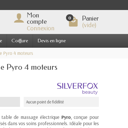
Mon
Panier
0
compte
(vide)
Connexion
e
Coiffure
Devis en ligne
e Pyro 4 moteurs
ue Pyro 4 moteurs
Aucun point de fidélité
 table de massage électrique
Pyro
, conçue pour
isés dans vos soins professionnels. Idéale pour les