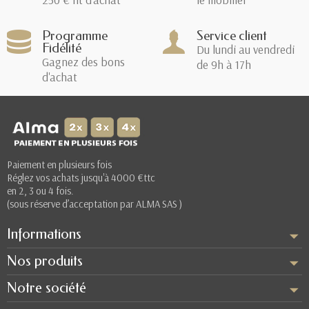
Programme
Service client
Fidélité
Du lundi au vendredi
Gagnez des bons
de 9h à 17h
d'achat
Paiement en plusieurs fois
Réglez vos achats jusqu'à 4000 €ttc
en 2, 3 ou 4 fois.
(sous réserve d’acceptation par ALMA SAS )
Informations
Nos produits
Notre société