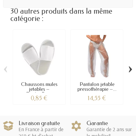
30 autres produits dans la même
catégorie :
‹
›
Chaussons mules
Pantalon jetable
jetables –
pressothérapie –...
Pantoufles...
0,85 €
14,55 €
Livraison gratuite
Garantie
En France à partir de
Garantie de 2 ans sur
250 € ht d'achat
le mobilier*