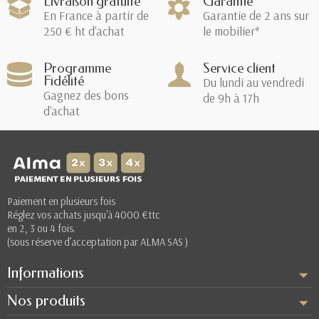
Livraison gratuite
Garantie
En France à partir de
Garantie de 2 ans sur
250 € ht d'achat
le mobilier*
Programme
Service client
Fidélité
Du lundi au vendredi
Gagnez des bons
de 9h à 17h
d'achat
Paiement en plusieurs fois
Réglez vos achats jusqu'à 4000 €ttc
en 2, 3 ou 4 fois.
(sous réserve d’acceptation par ALMA SAS )
Informations
Nos produits