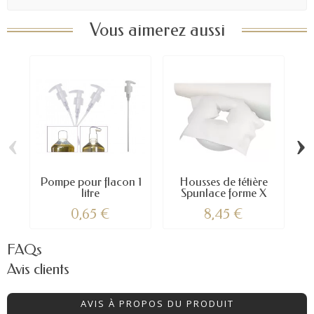
Vous aimerez aussi
‹
›
Pompe pour flacon 1
Housses de tétière
Go
litre
Spunlace forme X
0,65 €
8,45 €
FAQs
Avis clients
AVIS À PROPOS DU PRODUIT