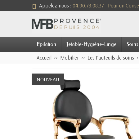
Appelez-nous :
04.90.73.08.37 - Pour un Consei
Epilation
Jetable-Hygiène-Linge
Soins
Accueil
Mobilier
Les Fauteuils de soins
NOUVEAU