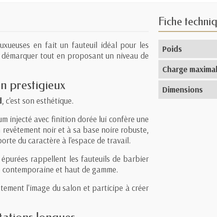
Fiche techni
luxueuses en fait un fauteuil idéal pour les
Poids
e démarquer tout en proposant un niveau de
Charge maxima
n prestigieux
Dimensions
d
, c'est son esthétique.
m injecté avec finition dorée lui confère une
n revêtement noir et à sa base noire robuste,
orte du caractère à l'espace de travail.
s épurées rappellent les fauteuils de barbier
he contemporaine et haut de gamme.
atement l'image du salon et participe à créer