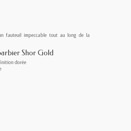
n fauteuil impeccable tout au long de la
 barbier Shor Gold
inition dorée
e