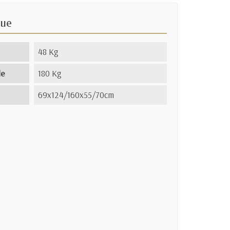
que
48 Kg
le
180 Kg
69x124/160x55/70cm