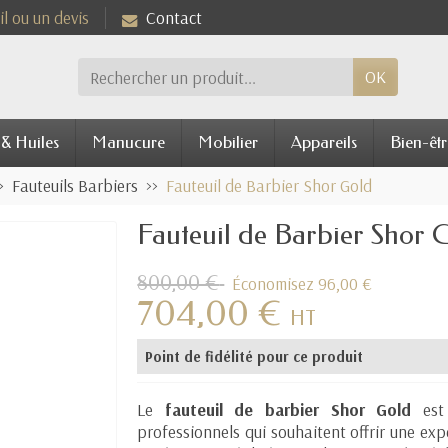
l ou un devis
Contact
OK
 & Huiles
Manucure
Mobilier
Appareils
Bien-êtr
Fauteuils Barbiers
Fauteuil de Barbier Shor Gold
Fauteuil de Barbier Shor 
800,00 €
Économisez 96,00 €
704,00 €
HT
Point de fidélité pour ce produit
Le
fauteuil de barbier Shor Gold
est 
professionnels qui souhaitent offrir une exp