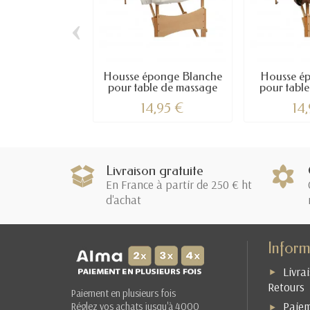
‹
Housse éponge Blanche
Housse é
pour table de massage
pour tabl
14,95 €
14
Livraison gratuite
En France à partir de 250 € ht
d'achat
Inform
Livra
Retours
Paiement en plusieurs fois
Paiem
Réglez vos achats jusqu'à 4000