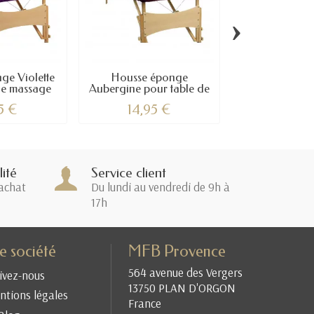
›
ge Violette
Housse éponge
Housse épon
de massage
Aubergine pour table de
pour table d
massage
5 €
14,95 €
14,95
ité
Service client
achat
Du lundi au vendredi de 9h à
17h
e société
MFB Provence
564 avenue des Vergers
ivez-nous
13750 PLAN D'ORGON
tions légales
France