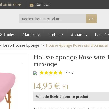
l ou un devis
Contact
OK
 & Huiles
Manucure
Mobilier
Appareils
Bien-êtr
Drap Housse Eponge
Housse éponge Rose sans trou nasal
Housse éponge Rose sans t
massage
14,95 €
(2 avis)
HT
Point de fidélité pour ce produit