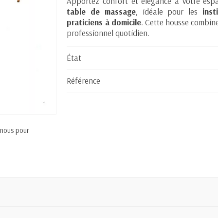
Apportez confort et élégance à votre esp
table de massage
, idéale pour les
ins
praticiens à domicile
. Cette housse combi
professionnel quotidien.
État
Référence
 nous pour