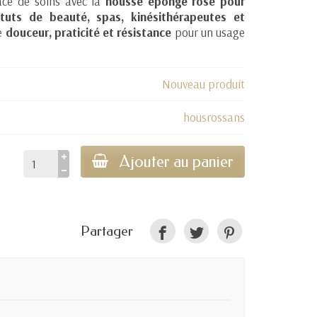
ace de soins avec la
housse éponge rose pour
tituts de beauté, spas, kinésithérapeutes et
ne
douceur, praticité et résistance
pour un usage
Nouveau produit
housrossans
Ajouter au panier
Partager