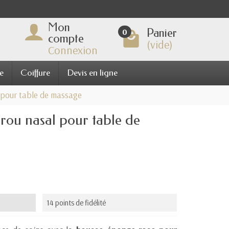
Mon
Panier
0
compte
(vide)
Connexion
e
Coiffure
Devis en ligne
 pour table de massage
rou nasal pour table de
14 points de fidélité