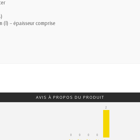
ter
s)
m (l) – épaisseur comprise
AVIS À PROPOS DU PRODUIT
2
0
0
0
0