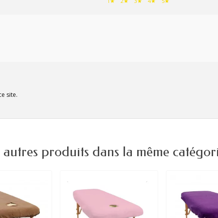
1★
2★
3★
4★
5★
e site.
 autres produits dans la même catégori