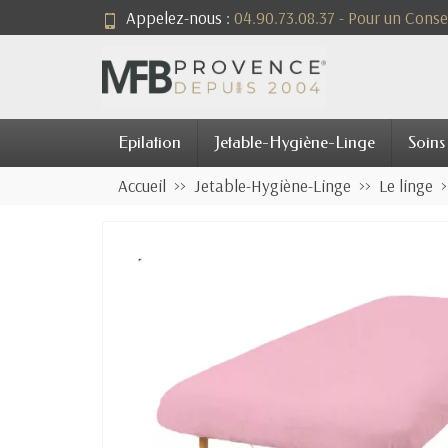
Appelez-nous :
04.90.73.08.37 - Pour un Consei
Epilation
Jetable-Hygiène-Linge
Soins
Accueil
Jetable-Hygiène-Linge
Le linge