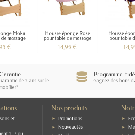
ponge Moka
Housse éponge Rose
Housse épon
e de massage
pour table de massage
pour table 
,95 €
14,95 €
14,9
Garantie
Programme Fidél
Garantie de 2 ans sur le
Gagnez des bons d'
mobilier*
ations
Nos produits
Notr
isons et
Promotions
Ecr
Nouveautés
Men
ent 2, 3 ou