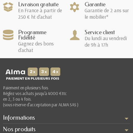
Livraison gratuite
Garantie
En France à partir de
Garantie de 2 ans sur
250 € ht d'achat
le mobilier*
Programme
Service client
Fidélité
Du lundi au vendredi
Gagnez des bons
de 9h à 17h
d'achat
Paiement en plusieurs fois
Réglez vos achats jusqu'à 4000 €ttc
en 2, 3 ou 4 fois.
(sous réserve d’acceptation par ALMA SAS )
Informations
Nos produits