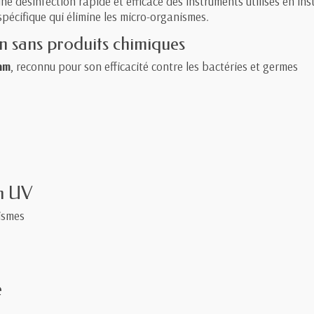
e désinfection rapide et efficace des instruments utilisés en ins
 spécifique qui élimine les micro-organismes.
n sans produits chimiques
nm
, reconnu pour son efficacité contre les bactéries et germes
on UV
ismes
e