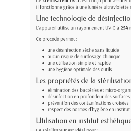
Ce
stérilisateur UV-C
est conçu pour assurer un
Il fonctionne grâce à une lumière ultraviolette
Une technologie de désinfectio
L’appareil utilise un rayonnement UV-C à
254 
Ce procédé permet :
une désinfection sèche sans liquide
aucun risque de surdosage chimique
une utilisation simple et rapide
une hygiène optimale des outils
Les propriétés de la stérilisati
élimination des bactéries et micro-organ
désinfection en profondeur des surfaces
prévention des contaminations croisées
respect des normes d’hygiène en institut
Utilisation en institut esthétiqu
Ce stérilisateur est idéal pour :