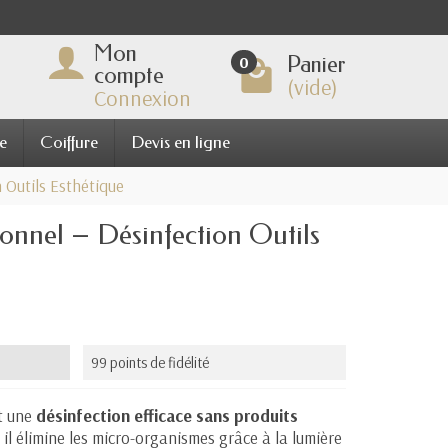
Mon
Panier
0
compte
(vide)
Connexion
e
Coiffure
Devis en ligne
 Outils Esthétique
ionnel – Désinfection Outils
99 points de fidélité
t une
désinfection efficace sans produits
, il élimine les micro-organismes grâce à la lumière