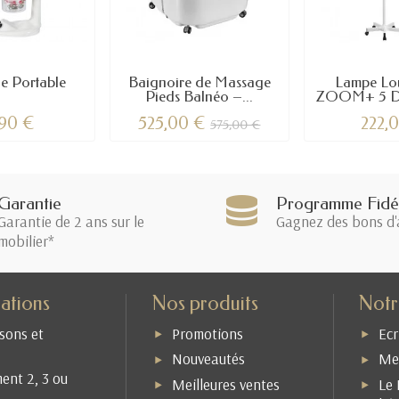
e Portable
Baignoire de Massage
Lampe Lo
Pieds Balnéo –...
ZOOM+ 5 Dio
,90 €
525,00 €
222,
575,00 €
Garantie
Programme Fidél
Garantie de 2 ans sur le
Gagnez des bons d'
mobilier*
ations
Nos produits
Notr
isons et
Promotions
Ecr
Nouveautés
Men
ent 2, 3 ou
Meilleures ventes
Le 