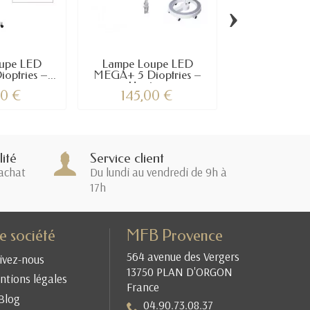
›
upe LED
Lampe Loupe LED
Lampe Lou
ptries –...
MEGA+ 5 Dioptries –
AMPLI 3/5 D
Haute...
avec..
00 €
145,00 €
128,0
ité
Service client
achat
Du lundi au vendredi de 9h à
17h
e société
MFB Provence
564 avenue des Vergers
ivez-nous
13750 PLAN D'ORGON
tions légales
France
Blog
04.90.73.08.37