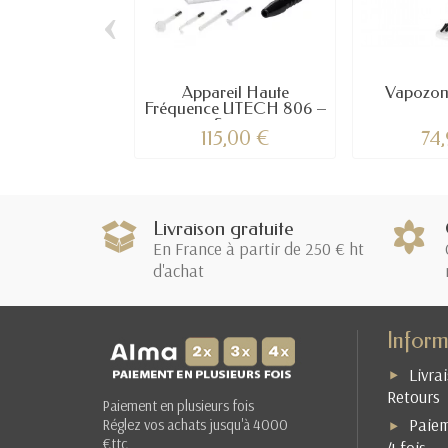
‹
Appareil Haute
Vapozon
Fréquence UTECH 806 –
Soin...
115,00 €
74
Livraison gratuite
En France à partir de 250 € ht
d'achat
Inform
Livra
Retours
Paiement en plusieurs fois
Paiem
Réglez vos achats jusqu'à 4000
€ttc
4 fois