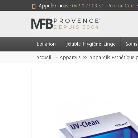
Appelez-nous :
04.90.73.08.37 - Pour un Consei
Epilation
Jetable-Hygiène-Linge
Soins
Accueil
Appareils
Appareils Esthétique 