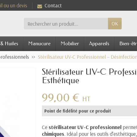
l ou un devis
Contact
OK
 & Huiles
Manucure
Mobilier
Appareils
Bien-êtr
professionnels
Stérilisateur UV-C Professionnel – Désinfection
Stérilisateur UV-C Profess
Esthétique
99,00 €
HT
Point de fidélité pour ce produit
Ce
stérilisateur UV-C professionnel
perme
chimiques
. Idéal pour les outils d’esthétique