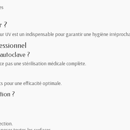
es
r ?
eur UV est un indispensable pour garantir une hygiène irréproch
essionnel
 autoclave ?
ce pas une stérilisation médicale complète.
cs pour une efficacité optimale.
tion ?
ection.
poser toutes les surfaces.