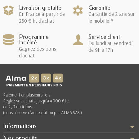
Livraison gratuite
Garantie
En France à partir de
Garantie de 2 ans sur
250 € ht d'achat
le mobilier*
Programme
Service client
Fidélité
Du lundi au vendredi
Gagnez des bons
de 9h à 17h
d'achat
Paiement en plusieurs fois
Réglez vos achats jusqu'à 4000 €ttc
en 2, 3 ou 4 fois.
(sous réserve d’acceptation par ALMA SAS )
Informations
Nos produits