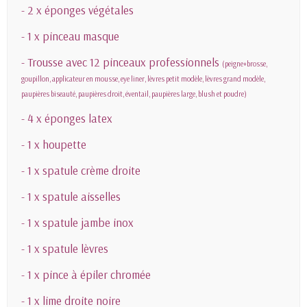
- 2 x éponges végétales
- 1 x pinceau masque
- Trousse avec 12 pinceaux professionnels
(peigne+brosse,
goupillon, applicateur en mousse, eye liner, lèvres petit modèle, lèvres grand modèle,
paupières biseauté, paupières droit, éventail, paupières large, blush et poudre)
- 4 x éponges latex
- 1 x houpette
- 1 x spatule crème droite
- 1 x spatule aisselles
- 1 x spatule jambe inox
- 1 x spatule lèvres
- 1 x pince à épiler chromée
- 1 x lime droite noire