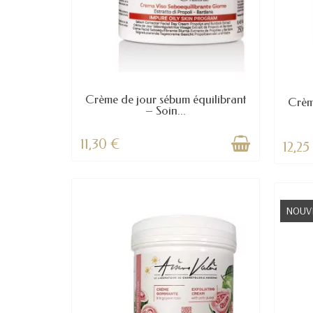
Crème de jour sébum équilibrant
Crèm
– Soin...
11,30 €
12,25
NOUV