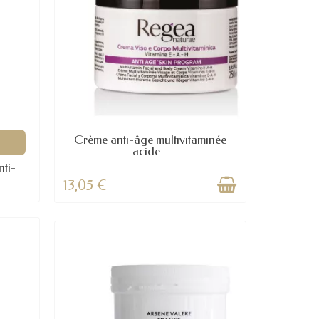
Crème anti-âge multivitaminée
acide...
nti-
13,05 €
(2 avis)