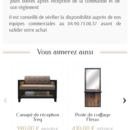
jours ouvrés après réception de la commande et de
son règlement
Il est conseillé de vérifier la disponibilité auprès de nos
équipes commerciales au 04.90.73.08.37 avant de
valider votre achat
Vous aimerez aussi
‹
›
Canapé de réception
Poste de coiffage
C
Treg
Flesso
590,00 €
430,00 €
7
665,00 €
559,00 €