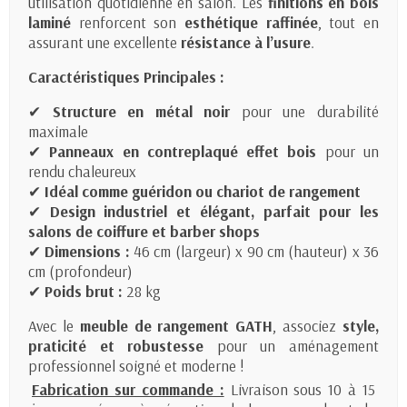
utilisation quotidienne en salon. Les
finitions en bois
laminé
renforcent son
esthétique raffinée
, tout en
assurant une excellente
résistance à l’usure
.
Caractéristiques Principales :
✔
Structure en métal noir
pour une durabilité
maximale
✔
Panneaux en contreplaqué effet bois
pour un
rendu chaleureux
✔
Idéal comme guéridon ou chariot de rangement
✔
Design industriel et élégant, parfait pour les
salons de coiffure et barber shops
✔
Dimensions :
46 cm (largeur) x 90 cm (hauteur) x 36
cm (profondeur)
✔
Poids brut :
28 kg
Avec le
meuble de rangement GATH
, associez
style,
praticité et robustesse
pour un aménagement
professionnel soigné et moderne !
Fabrication sur commande :
Livraison sous 10 à 15