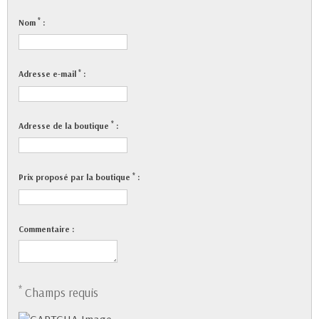
*
Nom
:
*
Adresse e-mail
:
*
Adresse de la boutique
:
*
Prix proposé par la boutique
:
Commentaire :
*
Champs requis