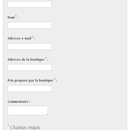
*
Nom
:
*
Adresse e-mail
:
*
Adresse de la boutique
:
*
Prix proposé par la boutique
:
Commentaire :
*
Champs requis