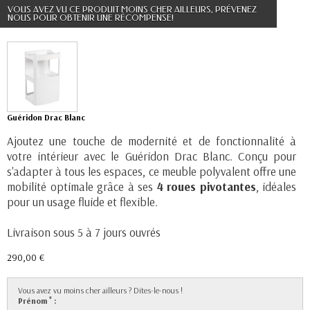
VOUS AVEZ VU CE PRODUIT MOINS CHER AILLEURS, PRÉVENEZ
NOUS POUR OBTENIR UNE RÉCOMPENSE!
Guéridon Drac Blanc
Ajoutez une touche de modernité et de fonctionnalité à
votre intérieur avec le Guéridon Drac Blanc. Conçu pour
s'adapter à tous les espaces, ce meuble polyvalent offre une
mobilité optimale grâce à ses
4 roues pivotantes
, idéales
pour un usage fluide et flexible.
Livraison sous 5 à 7 jours ouvrés
290,00 €
Vous avez vu moins cher ailleurs ? Dites-le-nous !
*
Prénom
: