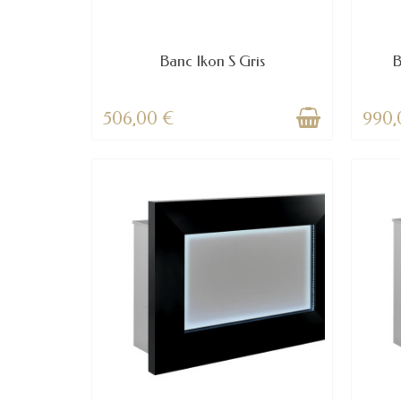
Banc Ikon S Gris
B
506,00 €
990,