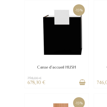
-15%
Caisse d'accueil HUSH
798,00 €
678,30 €
746,
-15%