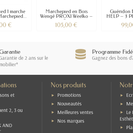
ed 1 marche
Marchepied en Bois
Guéridon E
archepied...
Wengé PROXI Weelko –
HELP – 3 Pla
2...
,00 €
105,00 €
99,0
Garantie
Programme Fidél
Garantie de 2 ans sur le
Gagnez des bons d'
mobilier*
ations
Nos produits
Notr
isons et
Promotions
Ecr
Nouveautés
Men
ent 2, 3 ou
Meilleures ventes
Le 
Esthét
Nos marques
K AND
Pla
T