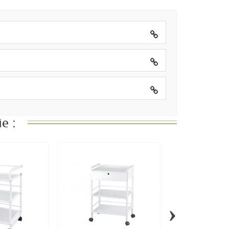
e :
›