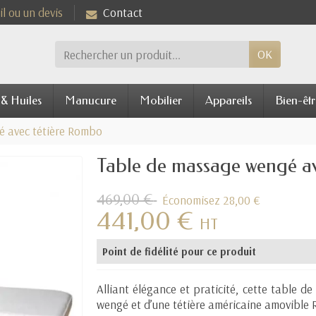
l ou un devis
Contact
OK
 & Huiles
Manucure
Mobilier
Appareils
Bien-êtr
é avec tétière Rombo
Table de massage wengé a
469,00 €
Économisez 28,00 €
441,00 €
HT
Point de fidélité pour ce produit
Alliant élégance et praticité, cette table de
wengé et d’une tétière américaine amovible