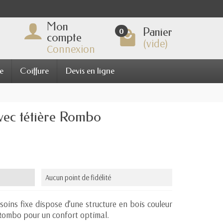
Mon
Panier
0
compte
(vide)
Connexion
e
Coiffure
Devis en ligne
vec tétière Rombo
Aucun point de fidélité
 soins fixe dispose d’une structure en bois couleur
 Rombo pour un confort optimal.