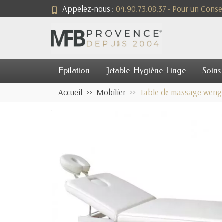
Appelez-nous :
04.90.73.08.37 - Pour un Consei
Epilation
Jetable-Hygiène-Linge
Soins
Accueil
Mobilier
Table de massage weng