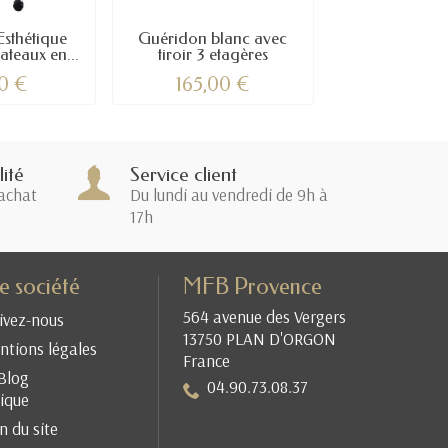
sthétique
Guéridon blanc avec
Guéridon Es
teaux en...
tiroir 3 etagères
MOBILE – 4 Ét
0 €
165,00 €
172,0
ité
Service client
achat
Du lundi au vendredi de 9h à
17h
e société
MFB Provence
564 avenue des Vergers
ivez-nous
13750 PLAN D'ORGON
tions légales
France
Blog
04.90.73.08.37
ique
n du site