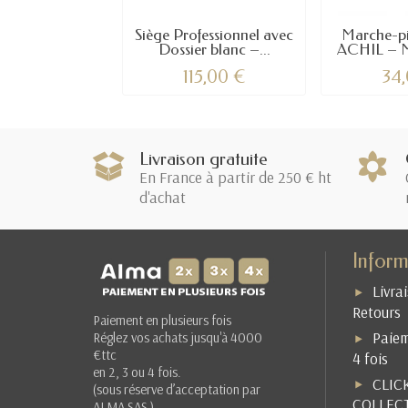
Siège Professionnel avec
Marche-pi
Dossier blanc –...
ACHIL – M
115,00 €
34
Livraison gratuite
En France à partir de 250 € ht
d'achat
Inform
Livra
Retours
Paiement en plusieurs fois
Paiem
Réglez vos achats jusqu'à 4000
€ttc
4 fois
en 2, 3 ou 4 fois.
CLIC
(sous réserve d’acceptation par
COLLEC
ALMA SAS )