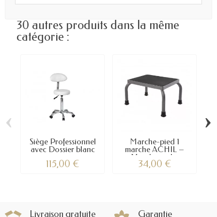
30 autres produits dans la même
catégorie :
‹
›
Siège Professionnel
Marche-pied 1
M
avec Dossier blanc
marche ACHIL –
–...
Marchepied...
115,00 €
34,00 €
Livraison gratuite
Garantie