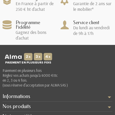
En France à partir de
Garantie de 2 ans sur
250 € ht d'achat
le mobilier*
Programme
Service client
Fidélité
Du lundi au vendredi
Gagnez des bons
de 9h à 17h
d'achat
Paiement en plusieurs fois
Réglez vos achats jusqu'à 4000 €ttc
en 2, 3 ou 4 fois.
(sous réserve d’acceptation par ALMA SAS )
Informations
Nos produits