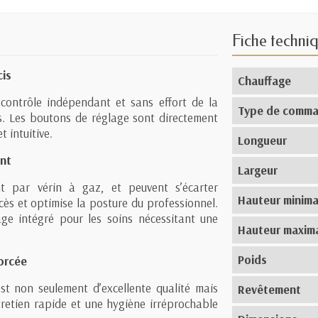
Fiche techni
cis
Chauffage
contrôle indépendant et sans effort de la
Type de comm
es. Les boutons de réglage sont directement
t intuitive.
Longueur
ent
Largeur
 par vérin à gaz, et peuvent s’écarter
Hauteur minima
ccès et optimise la posture du professionnel.
age intégré pour les soins nécessitant une
Hauteur maxim
Poids
orcée
st non seulement d’excellente qualité mais
Revêtement
ntretien rapide et une hygiène irréprochable