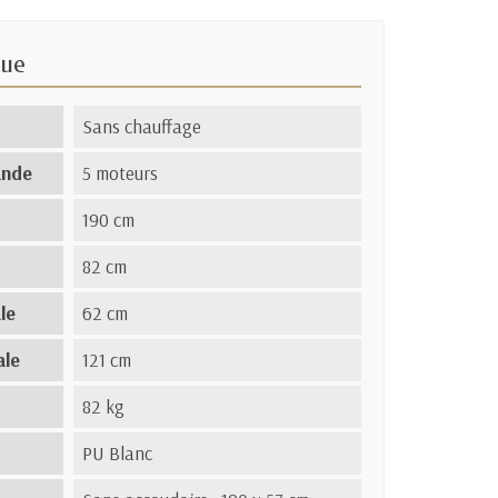
que
Sans chauffage
ande
5 moteurs
190 cm
82 cm
le
62 cm
ale
121 cm
82 kg
PU Blanc