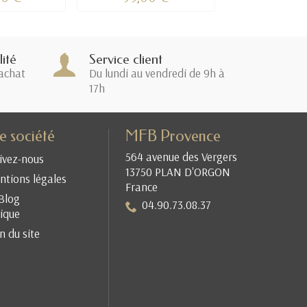
ité
Service client
achat
Du lundi au vendredi de 9h à
17h
e société
MFB Provence
564 avenue des Vergers
ivez-nous
13750 PLAN D'ORGON
tions légales
France
Blog
04.90.73.08.37
ique
n du site