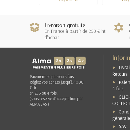
Livraison gratuite
En France à partir de 250 € ht
d'achat
Inform
Livra
Retours
Paiement en plusieurs fois
Paiem
Réglez vos achats jusqu'à 4000
€ttc
4 fois
en 2, 3 ou 4 fois.
CLIC
(sous réserve d’acceptation par
COLLEC
ALMA SAS )
Condi
générale
SAV