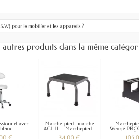
AV) pour le mobilier et les appareils ?
 autres produits dans la même catégori
ssionnel avec
Marche-pied 1 marche
Marchepie
blanc –...
ACHIL – Marchepied...
Wengé PROX
2..
,00 €
34,00 €
105,