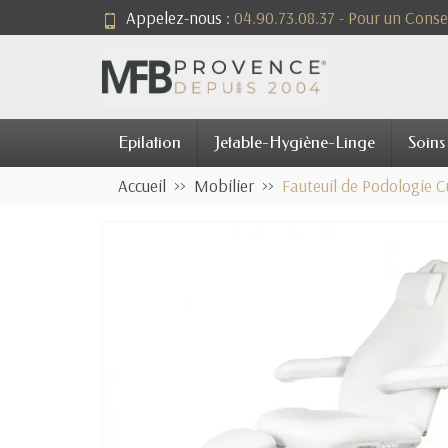
Appelez-nous :
04.90.73.08.37 - Pour un Consei
Epilation
Jetable-Hygiène-Linge
Soins
Accueil
Mobilier
Fauteuil de Podologie 