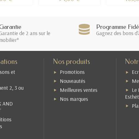
Garantie
Programme Fidél
Garantie de 2 ans sur le
Gagnez des bons d'
mobilier*
ations
Nos produits
Notr
isons et
Promotions
Ecr
Nouveautés
Men
ent 2, 3 ou
Meilleures ventes
Le 
Esthét
Nos marques
K AND
Pla
T
tions
s