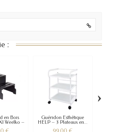
e :
›
d en Bois
Guéridon Esthétique
Guéridon bl
I Weelko –
HELP – 3 Plateaux en...
tiroir 3 et
.
00 €
99,00 €
165,0