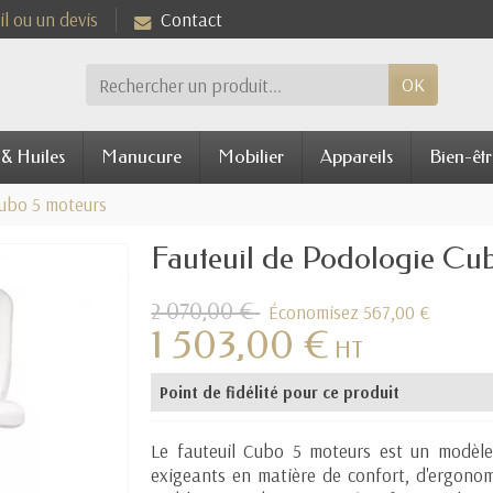
l ou un devis
Contact
OK
 & Huiles
Manucure
Mobilier
Appareils
Bien-êtr
Cubo 5 moteurs
Fauteuil de Podologie Cu
2 070,00 €
Économisez 567,00 €
1 503,00 €
HT
Point de fidélité pour ce produit
Le fauteuil Cubo 5 moteurs est un modèl
exigeants en matière de confort, d'ergono