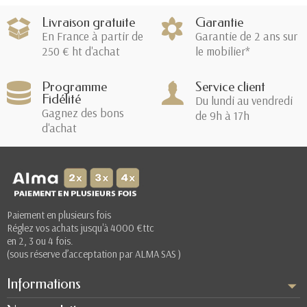
Livraison gratuite
Garantie
En France à partir de
Garantie de 2 ans sur
250 € ht d'achat
le mobilier*
Programme
Service client
Fidélité
Du lundi au vendredi
Gagnez des bons
de 9h à 17h
d'achat
Paiement en plusieurs fois
Réglez vos achats jusqu'à 4000 €ttc
en 2, 3 ou 4 fois.
(sous réserve d’acceptation par ALMA SAS )
Informations