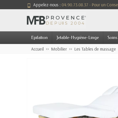
Appelez-nous :
04.90.73.08.37 - Pour un Consei
Epilation
Jetable-Hygiène-Linge
Soins
Accueil
Mobilier
Les Tables de massage