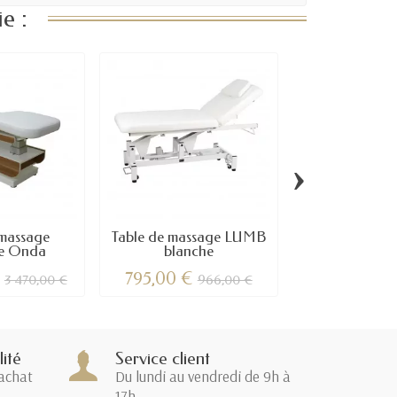
e :
›
 massage
Table de massage LUMB
Table de mas
ue Onda
blanche
Noir
€
795,00 €
795,00 €
3 470,00 €
966,00 €
ité
Service client
achat
Du lundi au vendredi de 9h à
17h