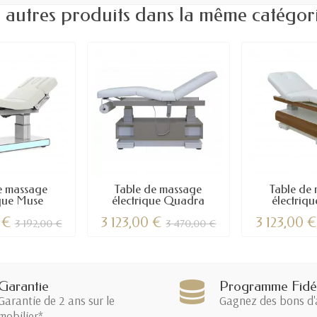
 autres produits dans la même catégori
e massage
Table de massage
Table de
ique Muse
électrique Quadra
électriq
0 €
3 123,00 €
3 123,00 
3 192,00 €
3 470,00 €
Garantie
Programme Fidél
Garantie de 2 ans sur le
Gagnez des bons d'
mobilier*