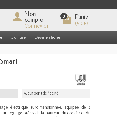
Mon
Panier
0
compte
(vide)
Connexion
e
Coiffure
Devis en ligne
 Smart
Aucun point de fidélité
age électrique surdimensionnée, équipée de
3
 un réglage précis de la hauteur, du dossier et du