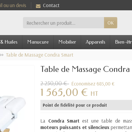
l ou un devis
Contact
OK
 & Huiles
Manucure
Mobilier
Appareils
Bien-êtr
Table de Massage Condra Smart
Table de Massage Condra
2 250,00 €
Économisez 685,00 €
1 565,00 €
HT
Point de fidélité pour ce produit
La
Condra Smart
est une table de mass
moteurs puissants et silencieux
permettant