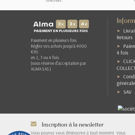
Inform
Livra
Retours
Paiement en plusieurs fois
Paiem
Réglez vos achats jusqu'à 4000
€ttc
4 fois
en 2, 3 ou 4 fois.
CLIC
(sous réserve d’acceptation par
COLLEC
ALMA SAS )
Condi
générale
SAV
Inscription à la newsletter
Vous pouvez vous désinscrire à tout moment. Vous