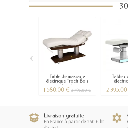
30
‹
Table de massage
Table d
électrique Troch Bois
électr
foncé
1 580,00 €
2 395,0
2 795,00 €
Livraison gratuite
En France à partir de 250 € ht
d'achat