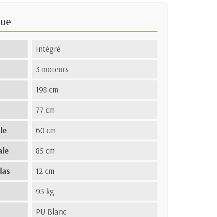
que
Intégré
3 moteurs
198 cm
77 cm
le
60 cm
ale
85 cm
las
12 cm
93 kg
PU Blanc