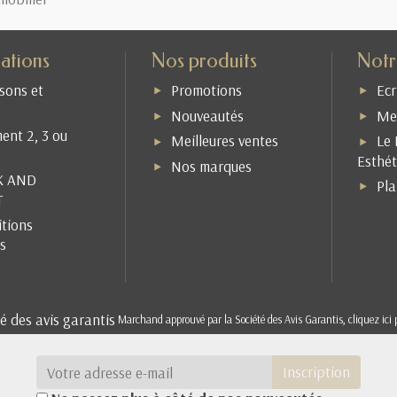
ations
Nos produits
Notr
isons et
Promotions
Ecr
Nouveautés
Men
ent 2, 3 ou
Meilleures ventes
Le 
Esthét
Nos marques
K AND
Pla
T
tions
s
Marchand approuvé par la Société des Avis Garantis,
cliquez ici 
Inscription