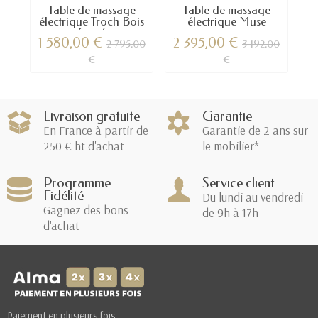
Table de massage
Table de massage
électrique Troch Bois
électrique Muse
foncé
1 580,00 €
2 395,00 €
3
2 795,00
3 192,00
€
€
Livraison gratuite
Garantie
En France à partir de
Garantie de 2 ans sur
250 € ht d'achat
le mobilier*
Programme
Service client
Fidélité
Du lundi au vendredi
Gagnez des bons
de 9h à 17h
d'achat
Paiement en plusieurs fois