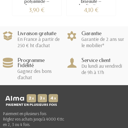
polyamide –
biseauté –
Accessoire...
Application...
3,90 €
4,10 €
Livraison gratuite
Garantie
En France à partir de
Garantie de 2 ans sur
250 € ht d'achat
le mobilier*
Programme
Service client
Fidélité
Du lundi au vendredi
Gagnez des bons
de 9h à 17h
d'achat
Paiement en plusieurs fois
Réglez vos achats jusqu'à 4000 €ttc
en 2, 3 ou 4 fois.