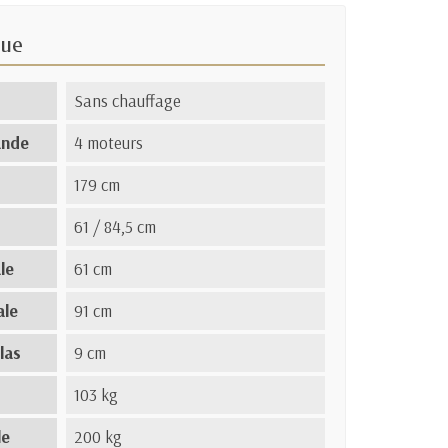
que
Sans chauffage
ande
4 moteurs
179 cm
61 / 84,5 cm
le
61 cm
ale
91 cm
las
9 cm
103 kg
le
200 kg