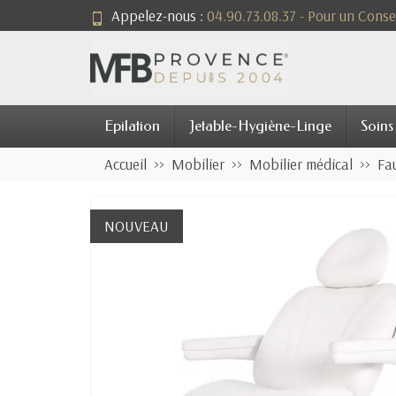
Appelez-nous :
04.90.73.08.37 - Pour un Consei
Epilation
Jetable-Hygiène-Linge
Soins
Accueil
Mobilier
Mobilier médical
Fa
NOUVEAU