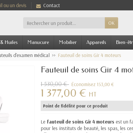
l ou un devis
Contact
OK
 & Huiles
Manucure
Mobilier
Appareils
Bien-êtr
uteuils d'examen médical
Fauteuil de soins Gir 4 moteurs
Fauteuil de soins Gir 4 mo
1 530,00 €
Économisez 153,00 €
1 377,00 €
HT
Point de fidélité pour ce produit
Le
fauteuil de soins Gir 4 moteurs
est un f
pour les instituts de beauté, les spas, les c