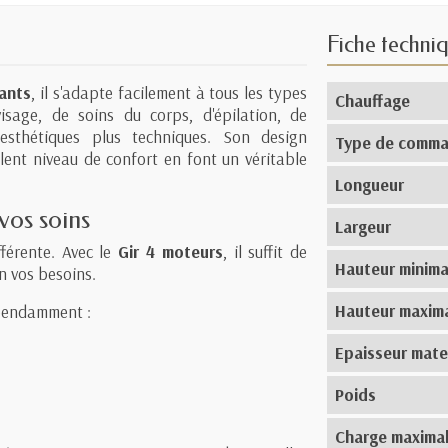
Fiche techni
ants
, il s'adapte facilement à tous les types
Chauffage
visage, de soins du corps, d'épilation, de
sthétiques plus techniques. Son design
Type de comm
ent niveau de confort en font un véritable
Longueur
vos soins
Largeur
fférente. Avec le
Gir 4 moteurs
, il suffit de
Hauteur minima
n vos besoins.
Hauteur maxim
épendamment :
Epaisseur mate
Poids
Charge maxima