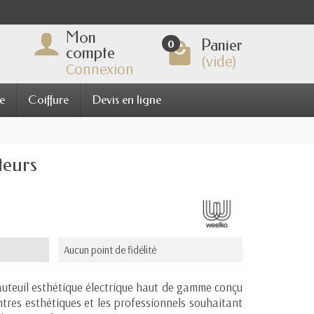
Mon
Panier
0
compte
(vide)
Connexion
e
Coiffure
Devis en ligne
teurs
Aucun point de fidélité
auteuil esthétique électrique haut de gamme conçu
entres esthétiques et les professionnels souhaitant