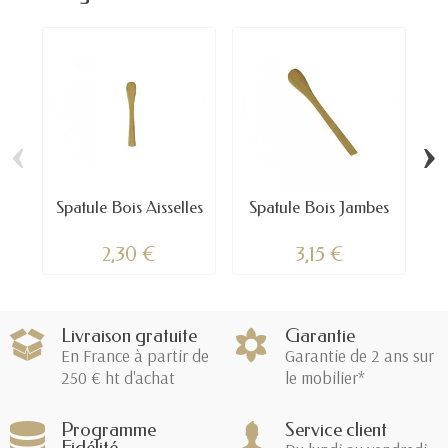
‹
›
Spatule Bois Aisselles
Spatule Bois Jambes
S
2,30 €
3,15 €
Livraison gratuite
Garantie
En France à partir de
Garantie de 2 ans sur
250 € ht d'achat
le mobilier*
Programme
Service client
Fidélité