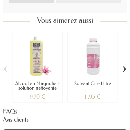
Vous aimerez aussi
‹
›
Alcool au Magnolia -
Solvant Cire 1 litre
T
solution nettoyante
9,70 €
11,95 €
FAQs
Avis clients