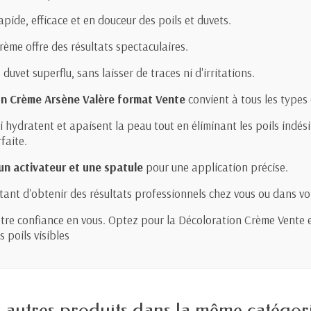
ide, efficace et en douceur des poils et duvets.
crème offre des résultats spectaculaires.
duvet superflu, sans laisser de traces ni d'irritations.
n Crème Arsène Valère format Vente
convient à tous les types
ui hydratent et apaisent la peau tout en éliminant les poils indési
faite.
n activateur et une spatule
pour une application précise.
tant d'obtenir des résultats professionnels chez vous ou dans vo
votre confiance en vous. Optez pour la Décoloration Crème Vente e
 poils visibles
 autres produits dans la même catégori