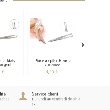
›
iler biais
Pince a epiler Ronde
Pince a epile
 argent
chromee
5 €
3,55 €
4,90
ité
Service client
achat
Du lundi au vendredi de 9h à
17h