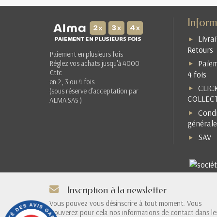
Inform
Livra
Retours
Paiement en plusieurs fois
Paiem
Réglez vos achats jusqu'à 4000
€ttc
4 fois
en 2, 3 ou 4 fois.
CLIC
(sous réserve d’acceptation par
COLLEC
ALMA SAS )
Condi
générale
SAV
Inscription à la newsletter
Vous pouvez vous désinscrire à tout moment. Vous
trouverez pour cela nos informations de contact dans le