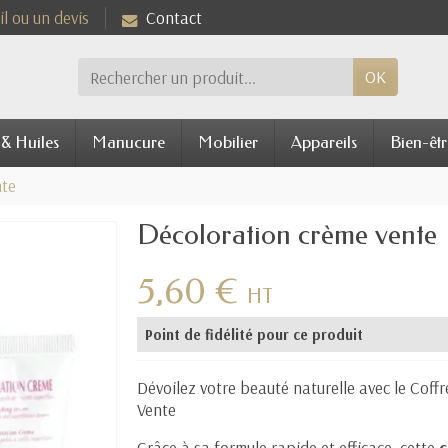
l ou un devis
Contact
OK
 & Huiles
Manucure
Mobilier
Appareils
Bien-êtr
nte
Décoloration crème vente
5,60 €
HT
Point de fidélité pour ce produit
Dévoilez votre beauté naturelle avec le Coff
Vente
Grâce à sa formule rapide et efficace, cette
c