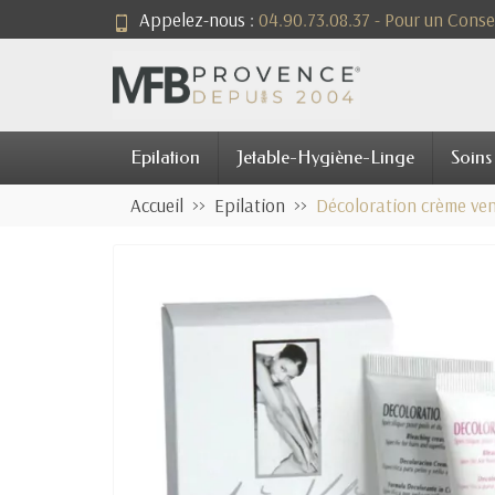
Appelez-nous :
04.90.73.08.37 - Pour un Consei
Epilation
Jetable-Hygiène-Linge
Soins
Accueil
Epilation
Décoloration crème ve