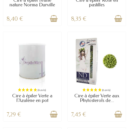
Cire à épiler résine
Cire à épiler Rose en
nature Norma Durville
pastilles
8,40 €
8,35 €
(4 avis)
Cire à épiler Verte a
Cire à épiler Verte aux
l'Azulène en pot
Phytosterols de...
7,29 €
7,45 €