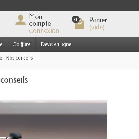
Mon
Panier
0
compte
(vide)
Connexion
e
Coiffure
Devis en ligne
e : Nos conseils
conseils