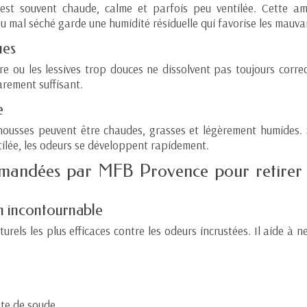
st souvent chaude, calme et parfois peu ventilée. Cette amb
ou mal séché garde une humidité résiduelle qui favorise les mauva
ues
re ou les lessives trop douces ne dissolvent pas toujours corre
arement suffisant.
e
housses peuvent être chaudes, grasses et légèrement humides. 
tilée, les odeurs se développent rapidement.
mmandées par MFB Provence pour retirer
on incontournable
rels les plus efficaces contre les odeurs incrustées. Il aide à neu
ate de soude.